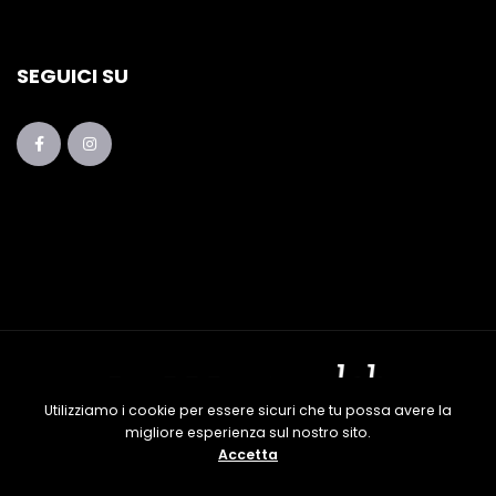
SEGUICI SU
Utilizziamo i cookie per essere sicuri che tu possa avere la
migliore esperienza sul nostro sito.
Piano Lab Festival 2017 – 2025 | Una produzione LA
Accetta
GHIRONDA APS - P. IVA 02008810737