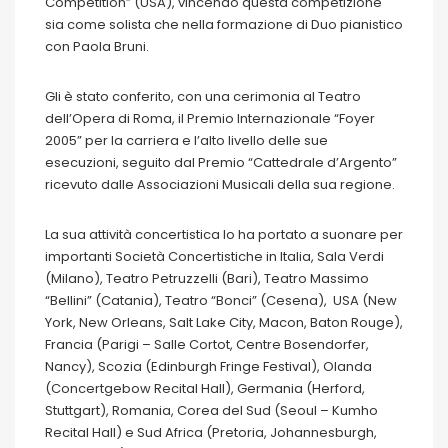
Competition” (USA), vincendo questa competizione
sia come solista che nella formazione di Duo pianistico
con Paola Bruni.
Gli è stato conferito, con una cerimonia al Teatro
dell’Opera di Roma, il Premio Internazionale “Foyer
2005” per la carriera e l’alto livello delle sue
esecuzioni, seguito dal Premio “Cattedrale d’Argento”
ricevuto dalle Associazioni Musicali della sua regione.
La sua attività concertistica lo ha portato a suonare per
importanti Società Concertistiche in Italia, Sala Verdi
(Milano), Teatro Petruzzelli (Bari), Teatro Massimo
“Bellini” (Catania), Teatro “Bonci” (Cesena), USA (New
York, New Orleans, Salt Lake City, Macon, Baton Rouge),
Francia (Parigi – Salle Cortot, Centre Bosendorfer,
Nancy), Scozia (Edinburgh Fringe Festival), Olanda
(Concertgebow Recital Hall), Germania (Herford,
Stuttgart), Romania, Corea del Sud (Seoul – Kumho
Recital Hall) e Sud Africa (Pretoria, Johannesburgh,