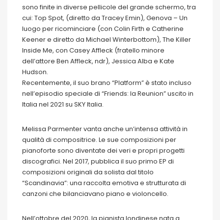
sono finite in diverse pellicole del grande schermo, tra
cui: Top Spot, (diretto da Tracey Emin), Genova – Un
luogo per ricominciare (con Colin Firth e Catherine
Keener e diretto da Michael Winterbottom), The Killer
Inside Me, con Casey Affleck (fratello minore
dell’attore Ben Affleck, ndr), Jessica Alba e Kate
Hudson.
Recentemente, il suo brano “Platform” è stato incluso
nell’episodio speciale di “Friends: la Reunion” uscito in
Italia nel 2021 su SKY Italia.
Melissa Parmenter vanta anche un’intensa attività in
qualità di compositrice. Le sue composizioni per
pianoforte sono diventate dei veri e propri progetti
discografici. Nel 2017, pubblica il suo primo EP di
composizioni originali da solista dal titolo
“Scandinavia”: una raccolta emotiva e strutturata di
canzoni che bilanciavano piano e violoncello.
Nell’ottobre del 2020, la pianista londinese nata a