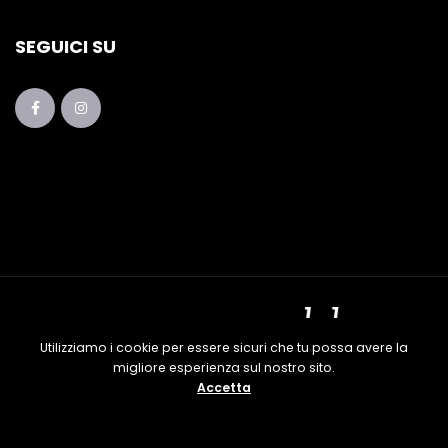
SEGUICI SU
Utilizziamo i cookie per essere sicuri che tu possa avere la
migliore esperienza sul nostro sito.
Piano Lab Festival 2017 – 2025 | Una produzione LA
Accetta
GHIRONDA APS - P. IVA 02008810737