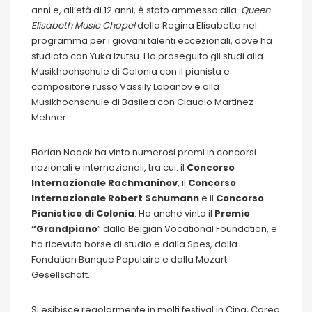
anni e, all’età di 12 anni, è stato ammesso alla
Queen
Elisabeth Music Chapel
della Regina Elisabetta nel
programma per i giovani talenti eccezionali, dove ha
studiato con Yuka Izutsu. Ha proseguito gli studi alla
Musikhochschule di Colonia con il pianista e
compositore russo Vassily Lobanov e alla
Musikhochschule di Basilea con Claudio Martinez-
Mehner.
Florian Noack ha vinto numerosi premi in concorsi
nazionali e internazionali, tra cui: il
Concorso
Internazionale Rachmaninov
, il
Concorso
Internazionale Robert Schumann
e il
Concorso
Pianistico di Colonia
. Ha anche vinto il
Premio
“Grandpiano
” dalla Belgian Vocational Foundation, e
ha ricevuto borse di studio e dalla Spes, dalla
Fondation Banque Populaire e dalla Mozart
Gesellschaft.
Si esibisce regolarmente in molti festival in Cina, Corea