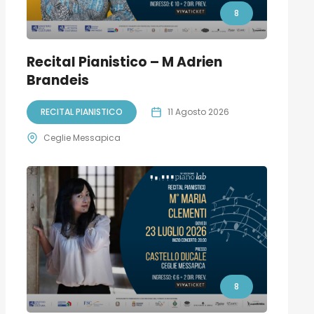
8
Recital Pianistico – M Adrien
Brandeis
RECITAL PIANISTICO
11 Agosto 2026
Ceglie Messapica
8