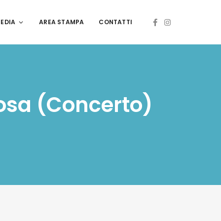
EDIA
AREA STAMPA
CONTATTI
losa (Concerto)