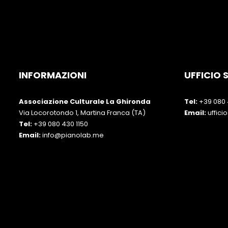
INFORMAZIONI
UFFICIO
Associazione Culturale La Ghironda
Tel:
+39 080 
Via Locorotondo 1, Martina Franca (TA)
Email:
uffic
Tel:
+39 080 430 1150
Email:
info@pianolab.me