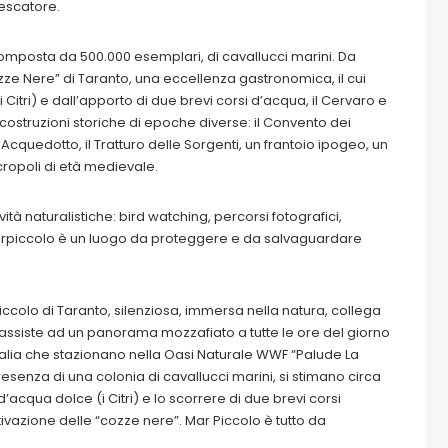
 pescatore.
composta da 500.000 esemplari, di cavallucci marini. Da
zze Nere” di Taranto, una eccellenza gastronomica, il cui
 Citri) e dall’apporto di due brevi corsi d’acqua, il Cervaro e
e costruzioni storiche di epoche diverse: il Convento dei
co Acquedotto, il Tratturo delle Sorgenti, un frantoio ipogeo, un
cropoli di età medievale.
à naturalistiche: bird watching, percorsi fotografici,
umarpiccolo è un luogo da proteggere e da salvaguardare
colo di Taranto, silenziosa, immersa nella natura, collega
i assiste ad un panorama mozzafiato a tutte le ore del giorno
 d’Italia che stazionano nella Oasi Naturale WWF “Palude La
senza di una colonia di cavallucci marini, si stimano circa
acqua dolce (i Citri) e lo scorrere di due brevi corsi
ivazione delle “cozze nere”. Mar Piccolo è tutto da