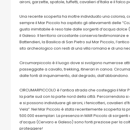
aironi, garzette, spatole, tuffetti, cavalieri d’Italia e il falco
Una recente scoperta ha inoltre individuato una colonia, 
sempre il Mar Piccolo ha ospitato gli allevamenti delle “Co
gusto inimitabile è reso tale dalle sorgenti d’acqua dolce (i
il Galeso. Il territorio circostante conserva testimonianze 
Battendieri, la Basilica di San Pietro sul Mar Piccolo, l’anti
sito archeologico con resti di una villa romana e di una ne
Circumarpiccolo è il luogo dove si svolgono numerose attivit
passeggiate a cavallo, trekking, itinerari in canoa. Circ
dalle fonti di inquinamento, dal degrado, dall’abbandono.
CIRCUMARPICCOLO è l’antica strada che costeggia il Mar Pic
la parte sud con la parte nord della città. Percorrendola s
e si possono individuare gli aironi, i fenicotteri, cavalieri
Vela”. Nel Mar Piccolo è stata recentemente scoperta la pre
500.000 esemplari. La presenza in MAR Piccolo di sorgenti d’
d’acqua (Cervaro e Galeso) sono fonti preziose per la colt
proteggere!