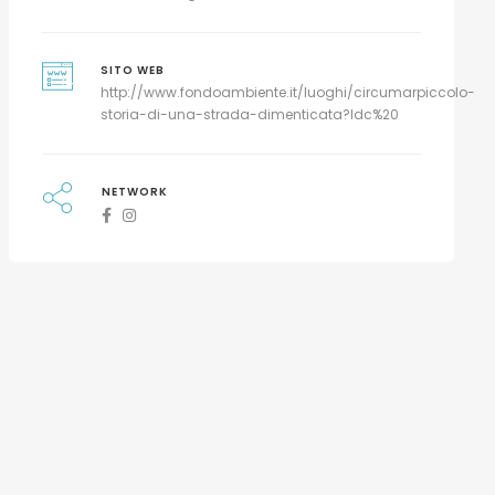
SITO WEB
http://www.fondoambiente.it/luoghi/circumarpiccolo-
storia-di-una-strada-dimenticata?ldc%20
NETWORK