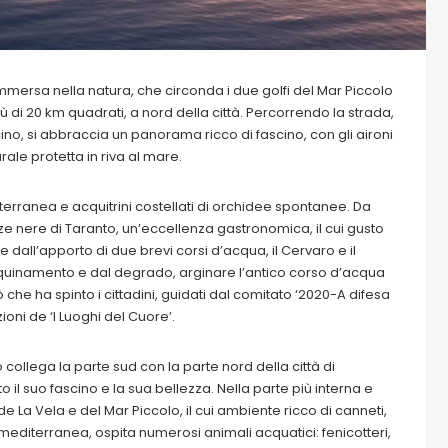
immersa nella natura, che circonda i due golfi del Mar Piccolo
 di 20 km quadrati, a nord della città. Percorrendo la strada,
o, si abbraccia un panorama ricco di fascino, con gli aironi
rale protetta in riva al mare.
erranea e acquitrini costellati di orchidee spontanee. Da
ze nere di Taranto, un’eccellenza gastronomica, il cui gusto
 e dall’apporto di due brevi corsi d’acqua, il Cervaro e il
nquinamento e dal degrado, arginare l’antico corso d’acqua
 che ha spinto i cittadini, guidati dal comitato ‘2020-A difesa
ioni de ‘I Luoghi del Cuore’.
ollega la parte sud con la parte nord della città di
o il suo fascino e la sua bellezza. Nella parte più interna e
 La Vela e del Mar Piccolo, il cui ambiente ricco di canneti,
editerranea, ospita numerosi animali acquatici: fenicotteri,