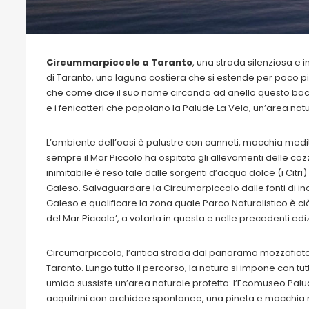
Circummarpiccolo a Taranto
, una strada silenziosa e 
di Taranto, una laguna costiera che si estende per poco più
che come dice il suo nome circonda ad anello questo bacin
e i fenicotteri che popolano la Palude La Vela, un’area natu
L’ambiente dell’oasi è palustre con canneti, macchia medit
sempre il Mar Piccolo ha ospitato gli allevamenti delle coz
inimitabile è reso tale dalle sorgenti d’acqua dolce (i Citri)
Galeso. Salvaguardare la Circumarpiccolo dalle fonti di i
Galeso e qualificare la zona quale Parco Naturalistico è ciò
del Mar Piccolo’, a votarla in questa e nelle precedenti ediz
Circumarpiccolo, l’antica strada dal panorama mozzafiato c
Taranto. Lungo tutto il percorso, la natura si impone con tutt
umida sussiste un’area naturale protetta: l’Ecomuseo Palude
acquitrini con orchidee spontanee, una pineta e macchia m