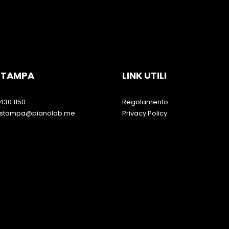
 STAMPA
LINK UTILI
430 1150
Regolamento
iostampa@pianolab.me
Privacy Policy