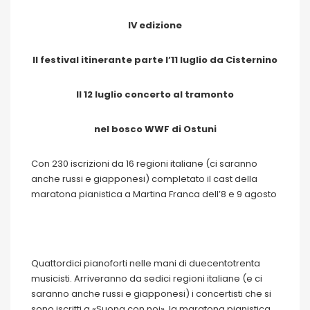
IV edizione
Il festival itinerante parte l’11 luglio da Cisternino
Il 12 luglio concerto al tramonto
nel bosco WWF di Ostuni
Con 230 iscrizioni da 16 regioni italiane (ci saranno
anche russi e giapponesi) completato il cast della
maratona pianistica a Martina Franca dell’8 e 9 agosto
Quattordici pianoforti nelle mani di duecentotrenta
musicisti. Arriveranno da sedici regioni italiane (e ci
saranno anche russi e giapponesi) i concertisti che si
sono iscritti a «Suona con noi», la maratona pianistica